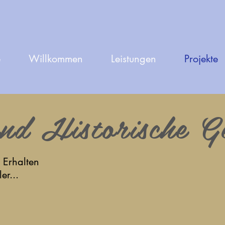
e
Willkommen
Leistungen
Projekte
und Historische G
m Erhalten
er...